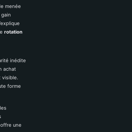
de menée
 gain
’explique
re
rotation
ité inédite
n achat
 visible.
ute forme
les
s
 offre une