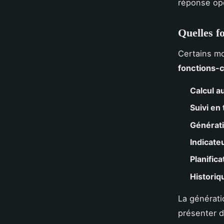
réponse opé
Quelles f
Certains mod
fonctions-
Calcul a
Suivi en
Générati
Indicateu
Planifica
Historiq
La générati
présenter de