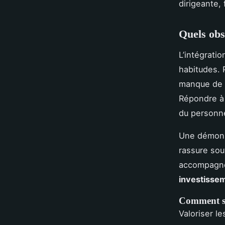
dirigeante, 
Quels obs
L’intégrati
habitudes. 
manque de fo
Répondre à 
du personnel
Une démons
rassure sou
accompagnem
investissem
Comment sur
Valoriser l