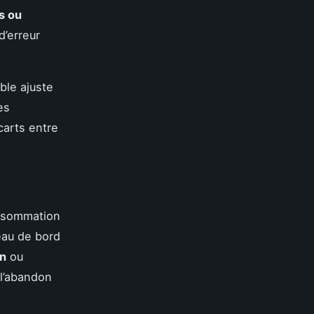
s ou
d’erreur
ble ajuste
es
carts entre
nsommation
leau de bord
on
ou
 l’abandon