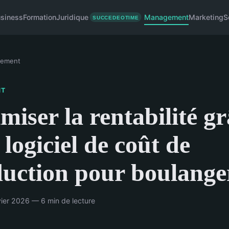
siness
Formation
Juridique
Management
Marketing
S
ement
NT
miser la rentabilité g
 logiciel de coût de
uction pour boulange
ier 2026 — 6 min de lecture