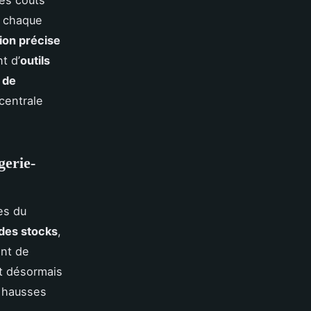
des coûts
r chaque
ion précise
t d’
outils
t de
centrale
gerie-
es du
 des stocks
,
nt de
t désormais
s hausses