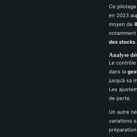
Ce pilotage
en 2023 aup
moyen de
8
notamment p
des stocks
.
Analyse déta
Le contrôl
dans la
ges
jusqu’à sa 
Les ajustem
de perte.
Un autre bé
variations 
préparation