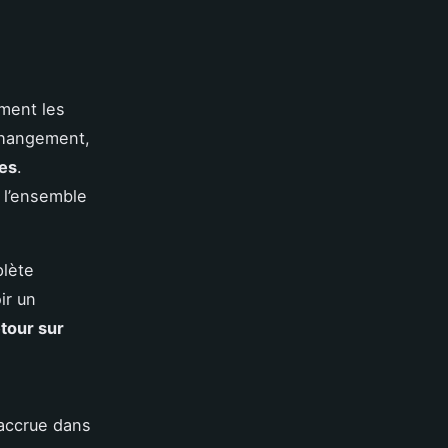
ment les
 changement,
es
.
 l’ensemble
plète
ir un
tour sur
 accrue dans