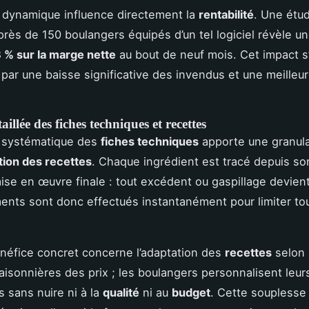
 dynamique influence directement la
rentabilité
. Une étu
rès de 150 boulangers équipés d’un tel logiciel révèle un
 % sur la marge nette
au bout de neuf mois. Cet impact s
ar une baisse significative des invendus et une meilleu
illée des fiches techniques et recettes
e systématique des
fiches techniques
apporte une granular
tion des recettes
. Chaque ingrédient est tracé depuis so
mise en œuvre finale : tout excédent ou gaspillage devient
ents sont donc effectués instantanément pour limiter to
néfice concret concerne l’adaptation des
recettes
selon 
saisonnières des prix ; les boulangers personnalisent leur
s sans nuire ni à la
qualité
ni au
budget
. Cette souplesse