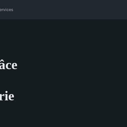
ervices
râce
rie