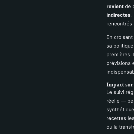
revient
de c
indirectes
.
rencontrés 
En croisant
sa politiqu
premières. L
prévisions e
indispensab
Impact sur 
Le suivi ré
réelle — per
synthétique
recettes le
ou la trans