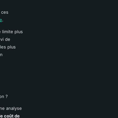
s ces
ie
.
 limite plus
vi de
les plus
on
une analyse
le coût de