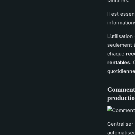
tarifaires.
Il est essen
information
L’utilisation
seulement à
chaque
rec
rentables
. 
quotidienne 
Comment u
productio
Centraliser
automatisé