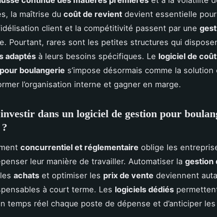
ausse continue des matières premières
et à la volatilité 
s, la maîtrise du
coût de revient
devient essentielle pou
fidélisation client et la compétitivité passent par une
gest
e. Pourtant, rares sont les petites structures qui disposen
s adaptés
à leurs besoins spécifiques. Le
logiciel de coû
 pour boulangerie
s’impose désormais comme la solution 
ormer l’organisation interne et gagner en marge.
investir dans un logiciel de gestion pour boulan
 ?
ement
concurrentiel et réglementaire
oblige les entrepris
epenser leur manière de travailler. Automatiser la
gestion
 les
achats
et optimiser les
prix de vente
deviennent auta
ispensables à court terme. Les
logiciels dédiés
permetten
en temps réel chaque poste de dépense et d’anticiper le