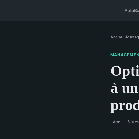
Actu
Bu
Accueil
›
Manag
MANAGEME
Opti
à un
prod
Léon — 5 janv