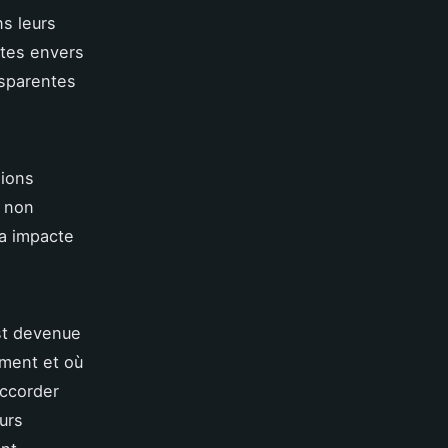
ns leurs
ntes envers
nsparentes
sions
t non
la impacte
est devenue
mment et où
accorder
urs