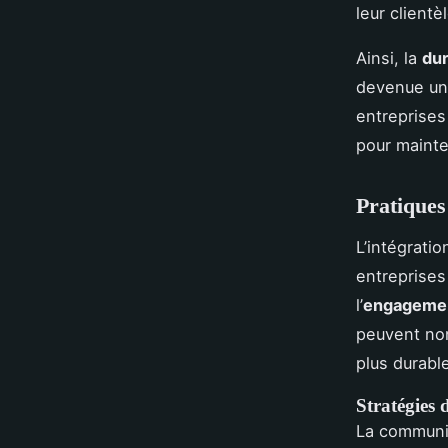
leur clientèl
Ainsi, la
dur
devenue un 
entreprises
pour mainte
Pratiques
L’intégrati
entreprise
l’
engagemen
peuvent non
plus durabl
Stratégies 
La communic