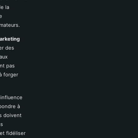
e la
e
mateurs.
arketing
er des
iaux
ont pas
à forger
 influence
épondre à
s doivent
es
et fidéliser