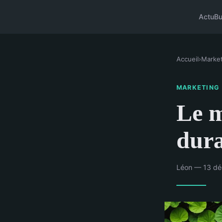
Actu
Bu
Accueil
›
Market
MARKETING
Le m
dura
Léon — 13 dé