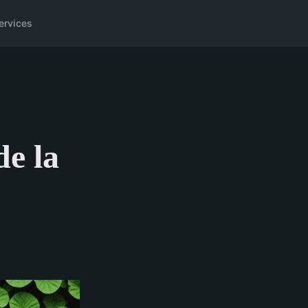
ervices
de la