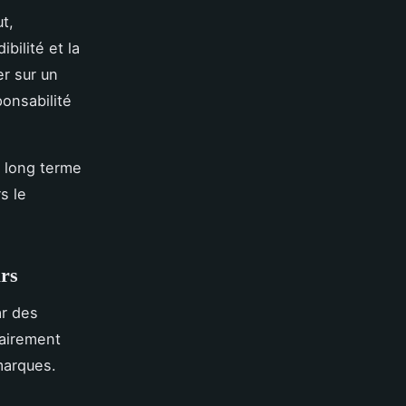
t,
ibilité et la
r sur un
onsabilité
à long terme
s le
rs
ar des
lairement
marques.