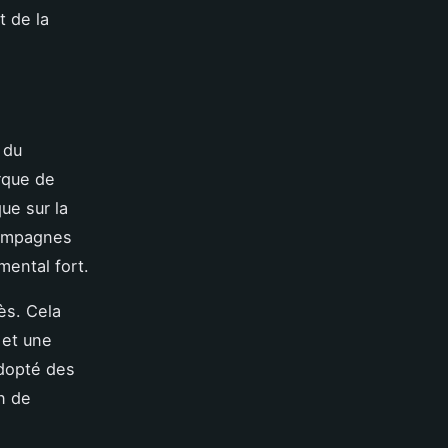
 de la
 du
arque de
ue sur la
 campagnes
ental fort.
ès. Cela
 et une
adopté des
on de