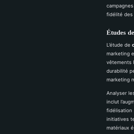
campagnes s
fidélité des
Études de
L’étude de
marketing e
vêtements P
durabilité p
marketing m
Analyser l
inclut l’au
fidélisatio
initiatives 
matériaux é