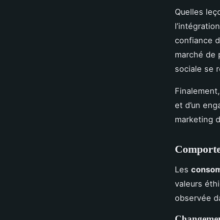
Quelles leç
l’intégratio
confiance 
marché de p
sociale se 
Finalement
et d’un eng
marketing d
Comportem
Les
consom
valeurs éth
observée da
Changement