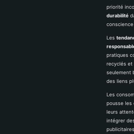
priorité in
durabilité
da
conscience
Les
tendanc
responsabl
pratiques c
recyclés et
seulement b
des liens p
Les consomm
pousse les 
leurs atten
intégrer de
publicitaire