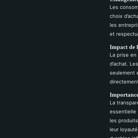
Les consom
choix d’ach
les entrepr
et respectu
Impact de l
La prise en 
d’achat. Le
seulement e
directement
Importance 
La transpar
essentielle
les produit
leur loyaut