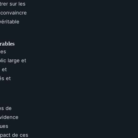
rer sur les
 convaincre
éritable
rables
ves
ic large et
 et
és et
es de
évidence
ques
mpact de ces