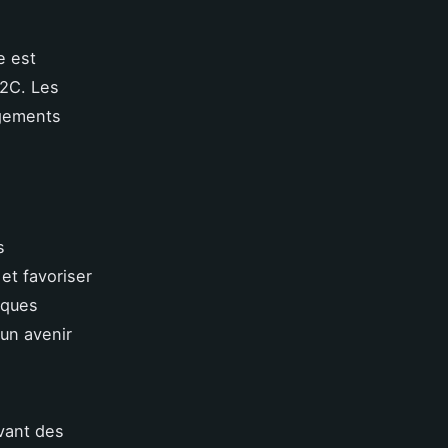
e est
B2C. Les
ngements
s
et favoriser
rques
un avenir
avant des