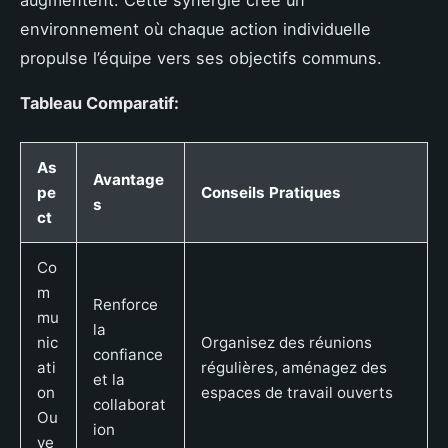
environnement où chaque action individuelle
propulse l’équipe vers ses objectifs communs.
Tableau Comparatif:
As
Avantage
pe
Conseils Pratiques
s
ct
Co
m
Renforce
mu
la
nic
Organisez des réunions
confiance
ati
régulières, aménagez des
et la
on
espaces de travail ouverts
collaborat
Ou
ion
ve