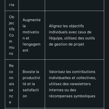
rte
Ob
Augmente
jec
la
Alignez les objectifs
tifs
motivatio
individuels avec ceux de
Co
n et
l’équipe, utilisez des outils
m
l’engagem
de gestion de projet
mu
ent
ns
Re
co
Booste la
Valorisez les contributions
nn
productivi
individuelles et collectives,
ais
té et la
utilisez des newsletters
sa
satisfacti
internes ou des
nc
on
récompenses symboliques
e