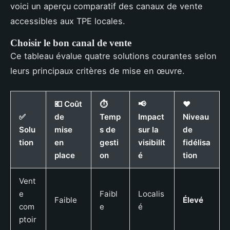
voici un aperçu comparatif des canaux de vente
accessibles aux TPE locales.
Choisir le bon canal de vente
Ce tableau évalue quatre solutions courantes selon
leurs principaux critères de mise en œuvre.
💶 Coût
⏱
📢
❤️
✅
de
Temp
Impact
Niveau
Solu
mise
s de
sur la
de
tion
en
gesti
visibilit
fidélisa
place
on
é
tion
Vent
e
Faibl
Localis
Faible
Élevé
com
e
é
ptoir